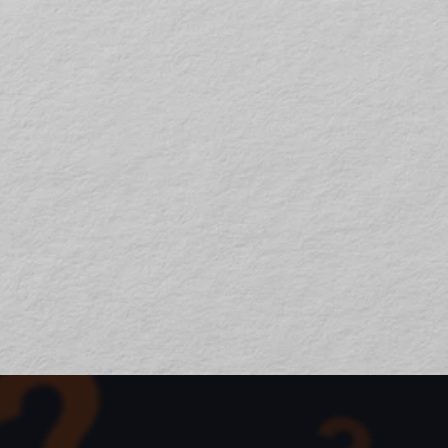
PPT 부업 
수익화 
매출 기반 
실전 노하우
?
내일배움카드로 
수강료 9