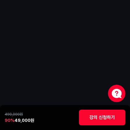
챕터 4
디자이너처럼 만드는
슬라이드 (2)
레이아웃 구성 + 타이포그래피
완전 이해
슬라이드 레이아웃 구성
용도별 레이아웃
(글 중심·그림 중심·복합형)
타이포그래피
490,000원
강의 신청하기
90%
49,000원
(가독성·위계·여백·대비)