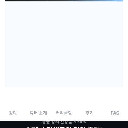
비전공자도 
AI로 빠르게 만드는 PPT 제작법
을 배워요
1
기획, 자료 정리, 초안 제작, 이미지 보강까지, PPT 기획과 제작 과정 
전반에서 AI를 활용하는 방법을 배워요.
바로 수익화에 써먹는 
PPT 부업 실행법
을 한 번에 
2
익혀요
크몽 등록, 포트폴리오 구성, 상세페이지 작성, 광고 세팅, 클라이언트 
상담과 단가 협상까지
PPT를 실제 수익으로 연결하는 과정을 배워요.
수강 후 
포트폴리오 PPT와 실행 가이드
가 내 손에 
3
남아요
실습 과제와 튜터 피드백을 통해 부업 시작에 필요한 PPT 샘플과 
결과물을 만들어요. 강의가 끝난 뒤에도 바로 활용할 수 있어요.
강의
튜터 소개
커리큘럼
후기
FAQ
평균 강의 완강률 89.4%