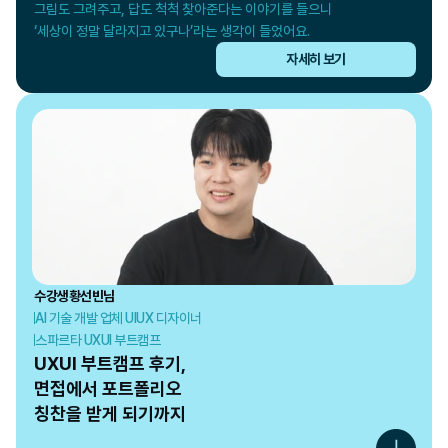
그림도 그려주고, 답도 척척 찾아준다는 이야기를 들으니

‘세상이 정말 달라지고 있구나’라는 생각이 들었어요.
자세히 보기
수강생
황선빈
님
AI 기술 개발 업체 UIUX 디자이너
스파르타 UXUI 부트캠프
UXUI 부트캠프 후기,

면접에서 포트폴리오

칭찬을 받게 되기까지