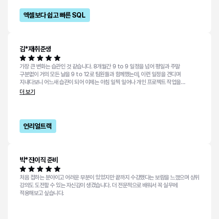
엑셀보다 쉽고 빠른 SQL
김*재
취준생
가장 큰 변화는 습관인 것 같습니다. 8개월간 9 to 9 일정을 넘어 평일과 주말
구분없이 거의 모든 날을 9 to 12로 팀원들과 함께했는데, 이런 일정을 견디며
지내다보니 어느새 습관이 되어 이제는 아침 일찍 일어나 개인 프로젝트 작업을
시작하고, 원하면 하루 종일 집중할 수 있게 되었습니다. 또한 커리큘럼이 팀 프로젝트
더 보기
중심으로 이루어져 있었기에 기간 내에 완성을 목표로 작업하면서 겪은 어려움이
많았습니다. 이 어려움들을 미리 체험하고 머리아파가며 해결해본 경험 덕분에 작업
속도가 빨라졌고, 나 정도면 1년차 개발자라고 봐도 괜찮지 않을까? 하는 생각이 들
정도로 생각보다 더 능숙하게 프로젝트를 진행할 수 있게 되었습니다.
언리얼트랙
박*진
이직 준비
처음 접하는 분야이고 어려운 부분이 있었지만 끝까지 수강했다는 보람을 느꼈으며 상위
강의도 도전할 수 있는 자신감이 생겼습니다. 더 전문적으로 배워서 꼭 실무에
적용해보고 싶습니다.