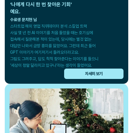
‘나에게 다시 한 번 찾아온 기회’

예요.
수료생 문치현 님
스타트업 해외 영업 직무
데이터 분석 스킬업 트랙
사실 몇 년 전 AI 이야기를 처음 들었을 때는 호기심에

접속해서 질문해본 적이 있는데, 당시에는 별것 없는

대답만 나와서 금방 흥미를 잃었어요. 그런데 최근 들어

GPT 이야기가 여기저기서 들려오더라고요.

그림도 그려주고, 답도 척척 찾아준다는 이야기를 들으니

‘세상이 정말 달라지고 있구나’라는 생각이 들었어요.
자세히 보기