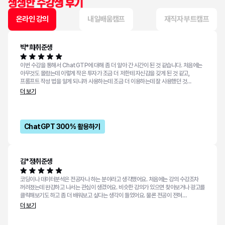
온라인 강의
내일배움캠프
재직자 부트캠프
박*희
취준생
이번 수강을 통해서 ChatGTP에 대해 좀 더 알아 간 시간이 된 것 같습니다. 처음에는
아무것도 몰랐는데 이렇게 작은 투자가 조금 더 저한테 자신감을 갖게 된 것 같고,
프롬프트 작성 법을 알게 되니까 사용하는데 조금 더 이용하는데 잘 사용했던 것
같습니다. 강의를 재밌게 해 주셔서 끝까지 완강 할 수 있었습니다. 이번 계기를 통해서
더 보기
저도 이 분야에 좀 더 관심을 가질 수 있게 되었습니다. 감사해요!
ChatGPT 300% 활용하기
김*정
취준생
코딩이나 데이터분석은 전공자나 하는 분야라고 생각했어요. 처음에는 강의 수강조차
꺼려졌는데 완강하고 나서는 관심이 생겼어요. 비슷한 강의가 있으면 찾아보거나 광고를
클릭해보기도 하고 좀 더 배워보고 싶다는 생각이 들었어요. 물론 전공이 전혀
관련없어서 아직도 두려움이 크지만, 강의를 차근차근 들어보면 할 수 있을지도
더 보기
모른다는 생각이 들어요, 마음가짐이 달라졌습니다!