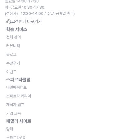
월요일 14:00-17:30
화~금요일 10:30-17:30
(점심시간 12:30-14:00 / 주말, 공휴일 휴무)
고객센터 바로가기
학습 서비스
전체 강의
커뮤니티
블로그
수강후기
이벤트
스파르타클럽
내일배움캠프
스파르타 커리어
재직자 캠프
기업 교육
패밀리 사이트
항해
스파르타AX