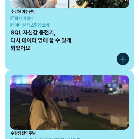
수강생
이수진
님
IT회사 마케터
데이터 분석 스킬업 트랙
SQL 자신감 충전기,

다시 데이터 앞에 설 수 있게

되었어요
수강생
천의주
님