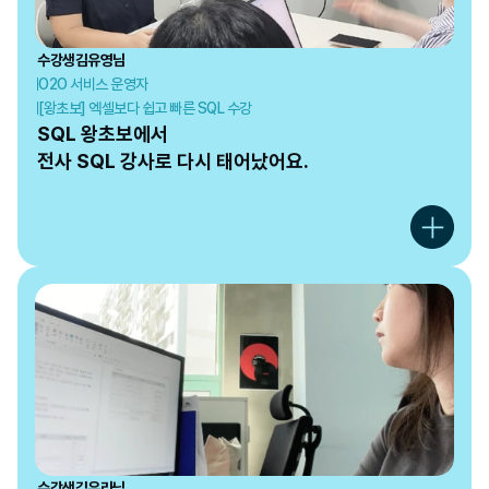
수강생
김유영
님
O2O 서비스 운영자
[왕초보] 엑셀보다 쉽고 빠른 SQL 수강
SQL 왕초보에서

전사 SQL 강사로 다시 태어났어요.
수강생
김유라
님