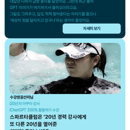
대답만 나와서 금방 흥미를 잃었어요. 그런데 최근 들어

GPT 이야기가 여기저기서 들려오더라고요.

그림도 그려주고, 답도 척척 찾아준다는 이야기를 들으니

‘세상이 정말 달라지고 있구나’라는 생각이 들었어요.
자세히 보기
수강생
윤선미
님
20년차 아쿠아 강사
ChatGPT 300% 활용하기 수강
스파르타클럽은 ‘20년 경력 강사에게

또 다른 20년을 열어준
