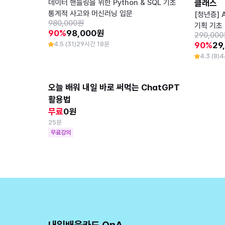
데이터 핸들링을 위한 Python & SQL 기초
클래스
통계적 사고와 머신러닝 입문
[청년층] 
980,000원
기획 기초
90%
98,000원
290,00
4.5 (31)
29시간 18분
90%
29
4.3 (8)
4
오늘 배워 내일 바로 써먹는 ChatGPT 
활용법
무료
0원
25분
무료강의