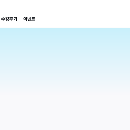
수강후기
이벤트
2
AI PPT 스킬업  + 부업 패키지
칼
칼퇴를 부르는 AI PPT 업무 자동화
[