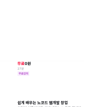
망한 사진, AI로 부활시키기 – 나노바나나
(Gemini) 활용법
무료
0원
27분
무료강의
쉽게 배우는 노코드 웹개발 창업