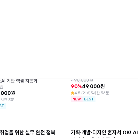
르는 AI 엑셀 자동화
AI PPT 스킬업  + 부업 패키지
계·세무] 반복적 사무업무를
칼퇴를 부르는 AI PPT 업무 자동화
490,000원
AI 기반 엑셀 자동화
90%
49,000원
0원
,000원
4.5 (216)
5시간 56분
NEW
BEST
5시간 3분
ST
 취업을 위한 실무 완전 정복 
기획·개발·디자인 혼자서 OK! AI 