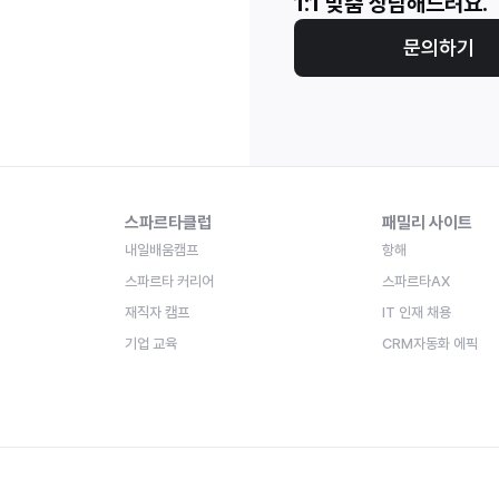
1:1 맞춤 상담해드려요.
문의하기
스파르타클럽
패밀리 사이트
내일배움캠프
항해
스파르타 커리어
스파르타AX
재직자 캠프
IT 인재 채용
기업 교육
CRM자동화 에픽