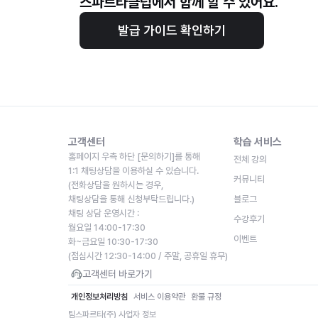
스파르타클럽에서 함께 할 수 있어요.
발급 가이드 확인하기
고객센터
학습 서비스
홈페이지 우측 하단 [문의하기]를 통해
전체 강의
1:1 채팅상담을 이용하실 수 있습니다.
커뮤니티
(전화상담을 원하시는 경우,
채팅상담을 통해 신청부탁드립니다.)
블로그
채팅 상담 운영시간 : 
수강후기
월요일 14:00-17:30
이벤트
화~금요일 10:30-17:30
(점심시간 12:30-14:00 / 주말, 공휴일 휴무)
고객센터 바로가기
개인정보처리방침
서비스 이용약관
환불 규정
팀스파르타(주) 사업자 정보