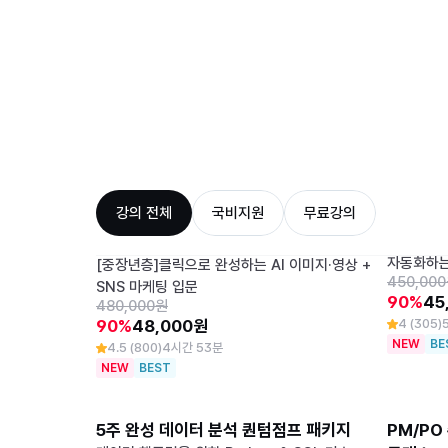
강의 전체
국비지원
무료강의
처음 만나는 AI 영상 · 이미지 제작 왕초보 
칼퇴를 부
클래스
[경영·회
자동화하는
[중장년층]클릭으로 완성하는 AI 이미지·영상 +
450,00
SNS 마케팅 입문
90%
45
480,000원
90%
48,000원
4 (305)
NEW
BE
4.5 (800)
4시간 53분
NEW
BEST
5주 완성 데이터 분석 퀀텀점프 패키지
PM/PO