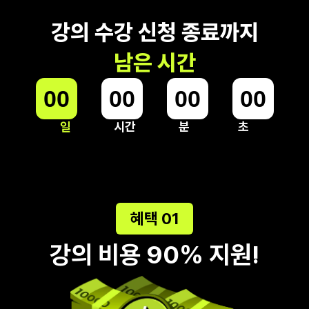
강의 수강 신청 종료까지
남은 시간
00
:
00
:
00
:
00
일
시간
분
초
혜택 01
강의 비용 90% 지원!