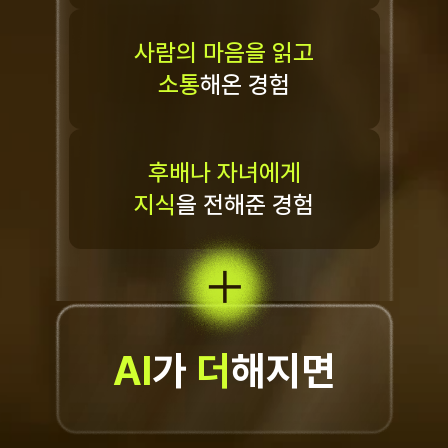
사람의 마음을 읽고
소통
해온 경험
후배나 자녀에게
지식
을 전해준 경험
AI
가 
더
해지면