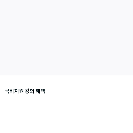
칼퇴를 부르는 AI 엑셀 자동화
[경영·회계·세무]
반복적 사무업무를 자동화하는 AI 기반 엑셀 자동화
더보기
국비지원 강의 혜택
수강료 90% 국비 지원
내일배움카드로 결제 시
수강료의 90%를 지원받아요.