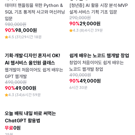
데이터 핸들링을 위한 Python &
[청년층] AI 활용 시장 분석·MVP
SQL 기초 통계적 사고와 머신러닝
설계·서비스 기획 기초 입문
290,000원
입문
90%
29,000원
980,000원
90%
98,000원
4.3 (8)
4시간 39분
4.5 (31)
29시간 18분
기획·개발·디자인 혼자서 OK! 
쉽게 배우는 노코드 웹개발 창업
AI 웹서비스 올인원 클래스
창업이 처음이어도 쉽게 배우는
노코드 웹개발 창업
웹개발이 처음이어도 쉽게 배우는
490,000원
GPT 웹개발
90%
49,000원
490,000원
90%
49,000원
6시간 30분
4.3 (34)
6시간 59분
오늘 배워 내일 바로 써먹는 
ChatGPT 활용법
무료
0원
25분