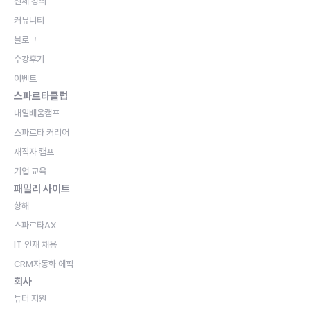
전체 강의
커뮤니티
블로그
수강후기
이벤트
스파르타클럽
내일배움캠프
스파르타 커리어
재직자 캠프
기업 교육
패밀리 사이트
항해
스파르타AX
IT 인재 채용
CRM자동화 에픽
회사
튜터 지원