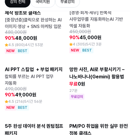
강의 전체
국비지원
무료강의
처음 만나는 AI 영상 · 이미지 
칼퇴를 부르는 AI 엑셀 자동화
제작 왕초보 클래스
[경영·회계·세무] 반복적
사무업무를 자동화하는AI 기반
[중장년층]클릭으로 완성하는 AI
엑셀 자동화
이미지·영상 + SNS 마케팅 입문
450,000원
480,000원
90%
45,000원
90%
48,000원
4 (305)
5시간 3분
4.5 (800)
4시간 53분
NEW
BEST
NEW
BEST
AI PPT 스킬업  + 부업 패키지
망한 사진, AI로 부활시키기 – 
칼퇴를 부르는 AI PPT 업무
나노바나나(Gemini) 활용법
자동화
무료
0원
490,000원
27분
90%
49,000원
무료강의
4.5 (216)
5시간 56분
NEW
BEST
5주 완성 데이터 분석 퀀텀점프 
PM/PO 취업을 위한 실무 완전 
패키지
정복 클래스