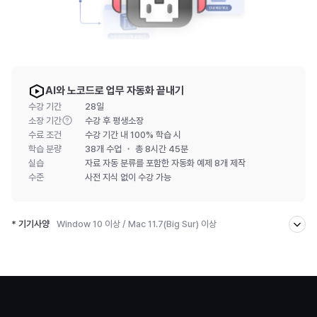
AI와 노코드로 업무 자동화 끝내기
수강 기간
28일
소장 기간
수강 후 평생소장
수료 조건
수강 기간 내 100% 학습 시
학습 분량
38개 수업 ・ 총 8시간 45분
실습
자료 자동 분류를 포함한 자동화 예제 8개 제작
수준
사전 지식
없이 수강 가능
* 기기사양
Window 10 이상 / Mac 11.7(Big Sur) 이상
[기기 사양 확인법]
- 윈도우: 컴퓨터 설정 → 시스템 → 정보
- Mac: 화면 왼쪽 상단 Apple 로고 → 이 Mac에 관하여
[상세 사양]