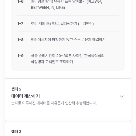
1
-
6
필터링을 할 때 유용한 표현 알아보기 (비교연산,
BETWEEN, IN, LIKE)
1
-
7
여러 개의 조건으로 필터링하기 (논리연산)
1
-
8
에러메세지에 당황하지 않고 스스로 문제 해결하기
1
-
9
상품 준비시간이 20~30분 사이인, 한국음식점의
식당명과 고객번호 조회하기
챕터
2
데이터 계산하기
숫자로 이루어진 데이터를 자유롭게 연산해 추출해봅니다.
7
강
총
43분
챕터
3