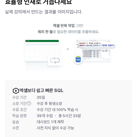
효율형 인재로 거듭나세요
실제 강의에서 만드는 결과물 이미지입니다.
엑셀보다 쉽고 빠른 SQL
수강 기간
35일
소장 기간
수강 후 평생소장
수료 조건
수강 기간 내 100% 학습 시
학습 분량
39개 수업 ・ 총 5시간 33분
실습
대시보드 1개 제작
수준
사전 지식
없이 수강 가능