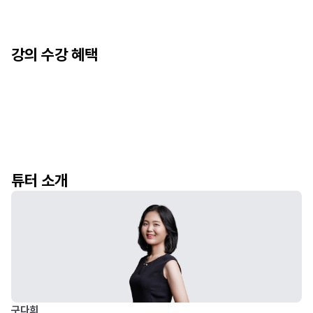
강의 수강 혜택
튜터 소개
구다희