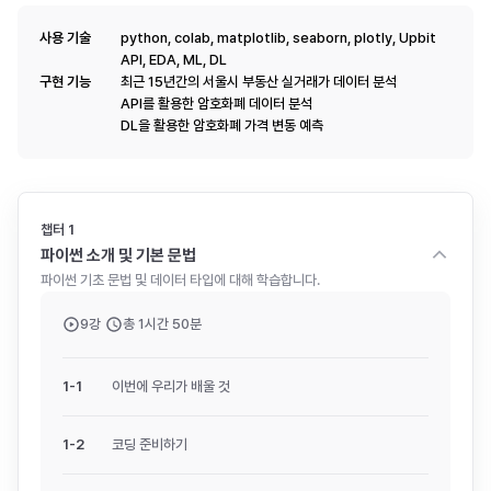
사용 기술
python, colab, matplotlib, seaborn, plotly, Upbit
API, EDA, ML, DL
구현 기능
최근 15년간의 서울시 부동산 실거래가 데이터 분석
API를 활용한 암호화폐 데이터 분석
DL을 활용한 암호화폐 가격 변동 예측
챕터
1
파이썬 소개 및 기본 문법
파이썬 기초 문법 및 데이터 타입에 대해 학습합니다.
9
강
총
1시간 50분
1
-
1
이번에 우리가 배울 것
1
-
2
코딩 준비하기