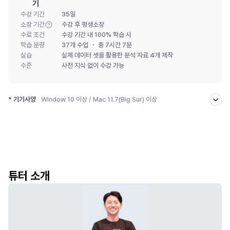
기
수강 기간
35일
소장 기간
수강 후 평생소장
수료 조건
수강 기간 내 100% 학습 시
학습 분량
37개 수업 ・ 총 7시간 7분
실습
실제 데이터 셋을 활용한 분석 자료 4개 제작
수준
사전 지식
없이 수강 가능
* 기기사양
Window 10 이상 / Mac 11.7(Big Sur) 이상
[기기 사양 확인법]
- 윈도우: 컴퓨터 설정 → 시스템 → 정보
- Mac: 화면 왼쪽 상단 Apple 로고 → 이 Mac에 관하여
[상세 사양]
- 윈도우 : 버전 10 이상 / RAM 8G 이상 / i5 이상 / 64bit 이상
튜터 소개
- Mac : 11.7 (Big Sur) 이상