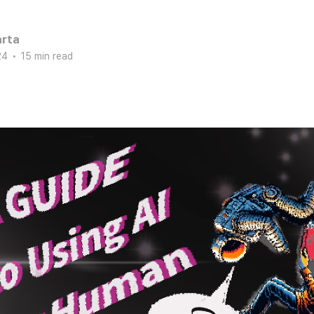
rta
24
•
15 min read