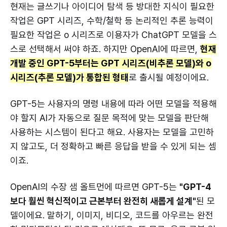
현재는 글쓰기나 아이디어 탐색 등 방대한 지식이 필요한
복잡한 추론과 문제 해결
 → o3 / o4-mini 
작업은 GPT 시리즈, 수학/철학 등 논리적인 추론 능력이
/ o4-mini-high
필요한 작업은 o 시리즈로 이용자가 ChatGPT 모델을 스
스로 선택해서 써야 하죠. 하지만 OpenAI에 따르면,
현재
단순한 일상 업무나 빠른 응답
 → GPT-
개발 중인 GPT-5부터는 GPT 시리즈(비추론 모델)와 o
4.1-mini
시리즈(추론 모델)가 통합된 형태
로 출시될 예정이에요.
개발자, 리서처용 고급 작업
 → o3 pro
GPT-5는 사용자의 명령 내용에 따라 어떤 모델을 적용해
야 할지 AI가 자동으로 질문 목적에 맞는 모델을 판단해
사용하는 시스템이 된다고 해요. 사용자는 모델을 고민하
지 않고도, 더 정확하고 빠른 응답을 받을 수 있게 되는 셈
이죠.
OpenAI의 수장 샘 올트먼에 따르면 GPT-5는
"GPT-4
보다 훨씬 혁신적이고 근본부터 완전히 새롭게 설계"
된 모
델이에요. 말하기, 이미지, 비디오, 코드를 아우르는 완전