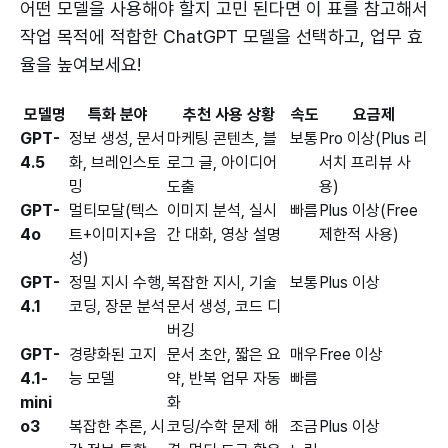
어떤 모델을 사용해야 할지 고민 된다면 이 표를 참고해서
작업 목적에 적합한 ChatGPT 모델을 선택하고, 업무 효
율을 높여보세요!
모델명
특화 분야
추천 사용 상황
속도
요금제
GPT-
정보 생성, 문서
마케팅 콘텐츠, 블
보통
Pro 이상(Plus 리
4.5
화, 브레인스토
로그 글, 아이디어
서치 프리뷰 사
밍
도출
용)
GPT-
멀티모달(텍스
이미지 분석, 실시
빠름
Plus 이상(Free
4o
트+이미지+음
간 대화, 영상 설명
제한적 사용)
성)
GPT-
정밀 지시 수행,
복잡한 지시, 기술
보통
Plus 이상
4.1
코딩, 장문 분석
문서 생성, 코드 디
버깅
GPT-
경량화된 고지
문서 초안, 짧은 요
매우
Free 이상
4.1-
능 모델
약, 반복 업무 자동
빠름
mini
화
o3
복잡한 추론, 시
코딩/수학 문제 해
조금
Plus 이상