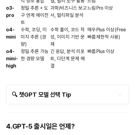
각 정보 통합
결, 멀티 도구 활용
느림
o3-
정밀 추론 + 도
과학/비즈니스 보고
느림
Pro 이상
pro
구 연계 에이전
서, 멀티파일 분석
트
o4-
수학, 코딩, 이
수학 풀이, 코드 작
매우
Plus 이상(Free
mini
미지 추론 (경
성, 이미지 기반 문
빠름
제한적 사용)
량)
제
o4-
정밀 추론 가능
긴 응답, 분석 리포
빠름
Plus 이상
mini-
한 경량 모델
트, 다단계 문제 해
high
결
🔍 챗GPT 모델 선택 Tip
콘텐츠·코드 작성, 창작 업무
 → GPT-4.5 / 
GPT-4.1
이미지, 음성 포함된 멀티모달 작업
 → 
4.GPT-5 출시일은 언제?
GPT-4o